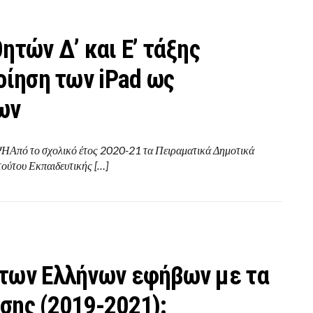
ητών Δ’ και Ε’ τάξης
οίηση των iPad ως
ων
ΗΑπό το σχολικό έτος 2020-21 τα Πειραματικά Δημοτικά
τούτου Εκπαιδευτικής […]
 των Ελλήνων εφήβων με τα
σης (2019-2021):