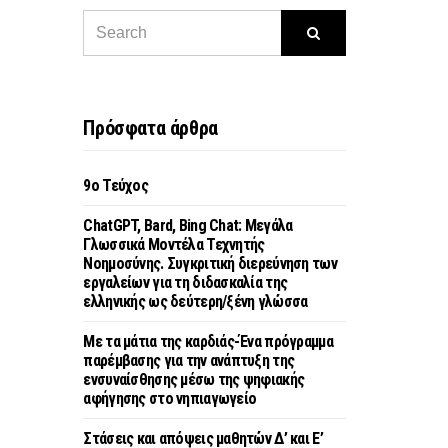
Πρόσφατα άρθρα
9o Τεύχος
ChatGPT, Bard, Bing Chat: Μεγάλα
Γλωσσικά Μοντέλα Τεχνητής
Νοημοσύνης. Συγκριτική διερεύνηση των
εργαλείων για τη διδασκαλία της
ελληνικής ως δεύτερη/ξένη γλώσσα
Με τα μάτια της καρδιάς-Ένα πρόγραμμα
παρέμβασης για την ανάπτυξη της
ενσυναίσθησης μέσω της ψηφιακής
αφήγησης στο νηπιαγωγείο
Στάσεις και απόψεις μαθητών Δ’ και Ε’