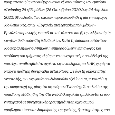
πραγματοποιήθηκαν ασύγχρονα και εξ αποστάσεως τα σεμινάρια
eΤwinning 25 εβδομάδων (26 Οκτωβρίου 2020 έως 24 Απριλίου
2021) στο πλαίσιο των οποίων παρακολούθησε η μία νηπιαγωγός
δύο θεματικές, α) τα «Εργαλεία επεξεργασίας πολυμέσων –
Εργαλεία παραγωγής εκπαιδευτικού υλικού» και β) την «Αξιοποίηση
κινητών συσκευών στη διδασκαλία». Κατά τη διάρκεια αυτών των
δύο παράλληλων συνθηκών η επιμορφούμενη νηπιαγωγός και
υπεύθυνη του τμήματος κλήθηκε να συνεργαστεί με συνάδελφό της
που είχε τοποθετηθεί στο σχολείο ως αναπληρώτρια ΠΔΕ, χωρίς να
υπάρχει πρότερη συνεργασία μεταξύ τους. Σε όλη τη διάρκεια της
αναστολής, η συνεργασία-συνδιδασκαλία εξελίσσεται με καταλύτη
την συμμετοχή της μίας στα σεμινάρια eΤwinning. Στα πλαίσια της
πρακτικής εξάσκησης της στα web 2.0 εργαλεία εμπλέκονται οι δύο
νηπιαγωγοί σε συνεργατικές δραστηριότητες, σχεδιασμού,
προβληματισμού και διαμοίρασης της γνώσης, δραστηριότητες που