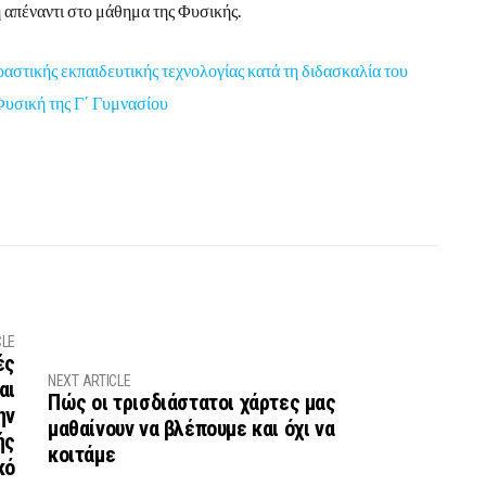
η απέναντι στο μάθημα της Φυσικής.
αστικής εκπαιδευτικής τεχνολογίας κατά τη διδασκαλία του
Φυσική της Γ΄ Γυμνασίου
CLE
ές
NEXT ARTICLE
αι
Πώς οι τρισδιάστατοι χάρτες μας
ην
μαθαίνουν να βλέπουμε και όχι να
ής
κοιτάμε
κό