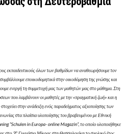
λώσσας στη Δευτεροβάθμια
τους εκπαιδευτικούς όλων των βαθμίδων να αναθεωρήσουμε τον
 συμβάλλουμε εποικοδομητικά στην οικοδόμηση της γνώσης και
σουμε ενεργή τη συμμετοχή μας των μαθητών μας στο μάθημα. Στη
ώσεων που λαμβάνουν οι μαθητές με την «πραγματική ζωή» και η
ο στοχεύει στην ανάδειξη ενός παραδείγματος αξιοποίησης των
ινωνίας στα πλαίσια υλοποίησης του βραβευμένου με Εθνική
ning “Schulen in Europa- online Magazin”, το οποίο υλοποιήθηκε
ο
ας στο 3
Γυμνάσιο Μίκρας στη Θεσσαλονίκη το σχολικό έτος