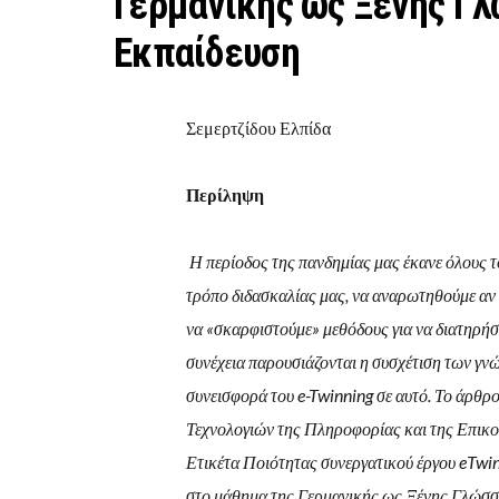
Γερμανικής ως Ξένης Γ
Εκπαίδευση
Σεμερτζίδου Ελπίδα
Περίληψη
Η περίοδος της πανδημίας μας έκανε όλους 
τρόπο διδασκαλίας μας, να αναρωτηθούμε αν
να «σκαρφιστούμε» μεθόδους για να διατηρή
συνέχεια παρουσιάζονται η συσχέτιση των γν
συνεισφορά του e-Twinning σε αυτό. Το άρθρ
Τεχνολογιών της Πληροφορίας και της Επικο
Ετικέτα Ποιότητας συνεργατικού έργου eTwin
στο μάθημα της Γερμανικής ως Ξένης Γλώσσ