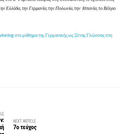
 Ελλάδα, την Γερμανία, την Πολωνία, την Ισπανία, το Βέλγιο
inning στο μάθημα της Γερμανικής ως Ξένης Γλώσσας στη
CLE
ν:
NEXT ARTICLE
κή
7ο τεύχος