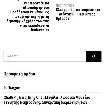
Mια προσπάθεια
NEXT ARTICLE
αξιοποίησης του
Κλασμοειδή: Αυτοομοιότητα
Ηροδότειου κειμένου ως
– Διάσταση – Περίμετρος –
ιστορικής πηγής με τη
Εμβαδόν
δημιουργική χρήση των τπε
στην εκπαιδευτική
διαδικασία»
Πρόσφατα άρθρα
9o Τεύχος
ChatGPT, Bard, Bing Chat: Μεγάλα Γλωσσικά Μοντέλα
Τεχνητής Νοημοσύνης. Συγκριτική διερεύνηση των