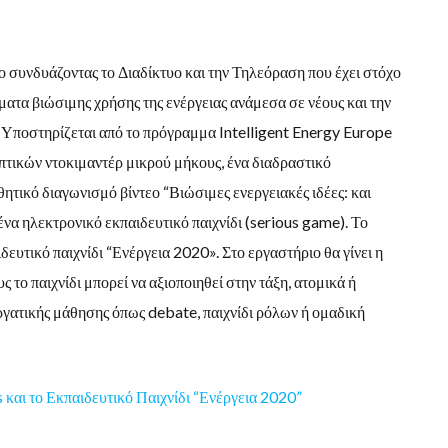
”
 συνδυάζοντας το Διαδίκτυο και την Τηλεόραση που έχει στόχο
ατα βιώσιμης χρήσης της ενέργειας ανάμεσα σε νέους και την
 Υποστηρίζεται από το πρόγραμμα Intelligent Energy Europe
οπτικών ντοκιμαντέρ μικρού μήκους, ένα διαδραστικό
ητικό διαγωνισμό βίντεο “Βιώσιμες ενεργειακές ιδέες: και
ένα ηλεκτρονικό εκπαιδευτικό παιχνίδι (serious game). Το
δευτικό παιχνίδι “Ενέργεια 2020». Στο εργαστήριο θα γίνει η
ς το παιχνίδι μπορεί να αξιοποιηθεί στην τάξη, ατομικά ή
εργατικής μάθησης όπως debate, παιχνίδι ρόλων ή ομαδική
 και το Εκπαιδευτικό Παιχνίδι “Ενέργεια 2020”