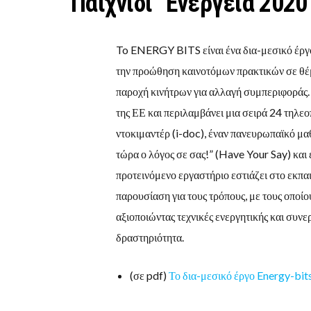
Παιχνίδι “Ενέργεια 2020
To ENERGY BITS είναι ένα δια-μεσικό έργο
την προώθηση καινοτόμων πρακτικών σε θέμ
παροχή κινήτρων για αλλαγή συμπεριφοράς.
της ΕΕ και περιλαμβάνει μια σειρά 24 τηλε
ντοκιμαντέρ (i-doc), έναν πανευρωπαϊκό μαθ
τώρα ο λόγος σε σας!” (Have Your Say) και 
προτεινόμενο εργαστήριο εστιάζει στο εκπαι
παρουσίαση για τους τρόπους, με τους οποίου
αξιοποιώντας τεχνικές ενεργητικής και συν
δραστηριότητα.
(σε pdf)
Το δια-μεσικό έργο Energy-bits